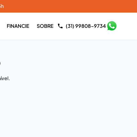
3h
FINANCIE
SOBRE
(31) 99808-9734
o
ível.